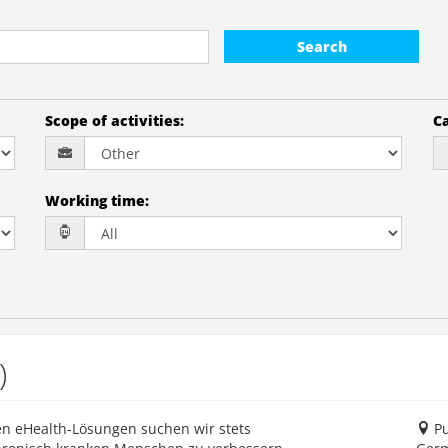
Search
Scope of activities
:
Ca
Working time
:
)
en eHealth-Lösungen suchen wir stets
Pu