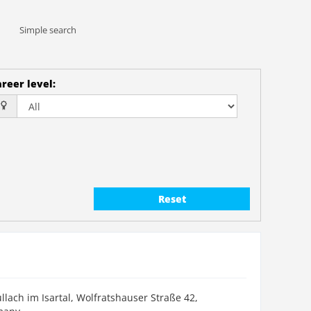
Simple search
reer level
:
Reset
llach im Isartal, Wolfratshauser Straße 42,